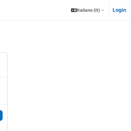
Login
Italiano ‎(it)‎