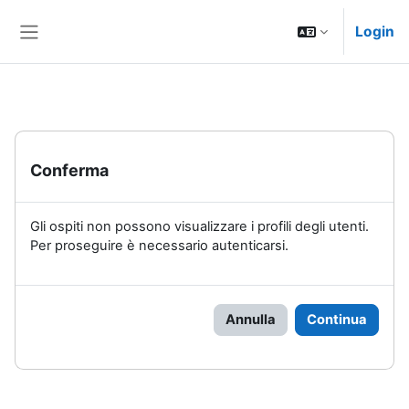
Vai al contenuto principale
Login
Pannello laterale
Conferma
Gli ospiti non possono visualizzare i profili degli utenti.
Per proseguire è necessario autenticarsi.
Annulla
Continua