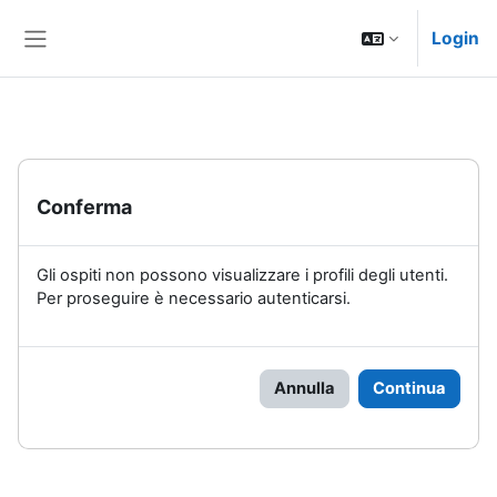
Vai al contenuto principale
Login
Pannello laterale
Conferma
Gli ospiti non possono visualizzare i profili degli utenti.
Per proseguire è necessario autenticarsi.
Annulla
Continua