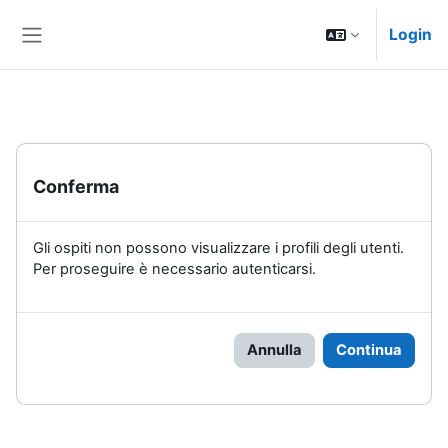
Vai al contenuto principale
Login
Pannello laterale
Conferma
Gli ospiti non possono visualizzare i profili degli utenti.
Per proseguire è necessario autenticarsi.
Annulla
Continua