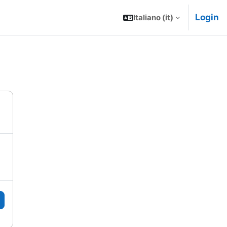
Login
Italiano ‎(it)‎