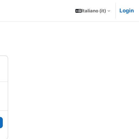
Login
Italiano ‎(it)‎