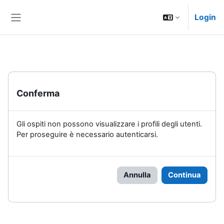
Vai al contenuto principale
Login
Pannello laterale
Conferma
Gli ospiti non possono visualizzare i profili degli utenti.
Per proseguire è necessario autenticarsi.
Annulla
Continua