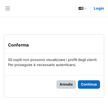
Vai al contenuto principale
Login
Pannello laterale
Conferma
Gli ospiti non possono visualizzare i profili degli utenti.
Per proseguire è necessario autenticarsi.
Annulla
Continua